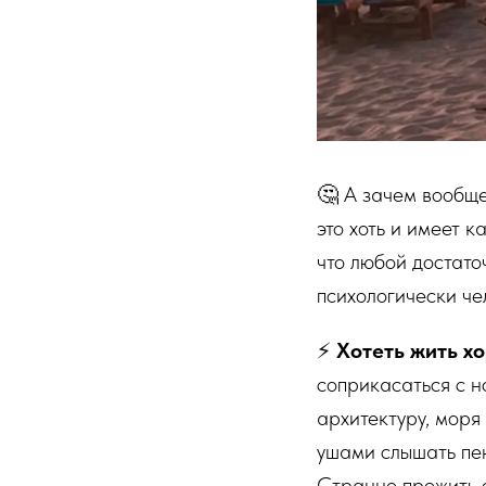
🤔 А зачем вообще
это хоть и имеет 
что любой достато
психологически че
⚡️
Хотеть жить х
соприкасаться с н
архитектуру, моря
ушами слышать пе
Странно прожить с