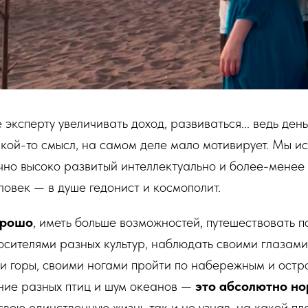
 эксперту увеличивать доход, развиваться... ведь ден
какой-то смысл, на самом деле мало мотивирует. Мы и
чно высоко развитый интеллектуально и более-менее
ловек — в душе гедонист и космополит.
орошо
, иметь больше возможностей, путешествовать п
осителями разных культур, наблюдать своими глазами
 и горы, своими ногами пройти по набережным и остр
ние разных птиц и шум океанов —
это абсолютно но
вою единственную жизнь так и не узнав, на какой пла