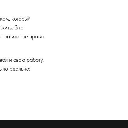
еком, который
 жить. Это
росто имеете право
ебя и свою работу,
было реально: