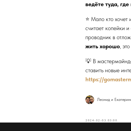
ведёте туда, где
⭐️ Мало кто хочет
считает копейки и 
проводник в отлож
жить хорошо
, эт
💡 В мастермайнде
ставить новые инт
https://gomasterm
Леонид и Екатерин
2024-02-03 03:00