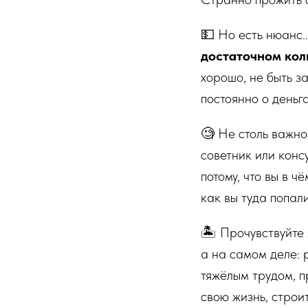
💵 Но есть нюанс..
достаточном кол
хорошо, не быть з
постоянно о деньга
🧐 Не столь важно,
советник или консу
потому, что вы в ч
как вы туда попали
🏝️ Прочувствуйте э
а на самом деле: 
тяжёлым трудом, п
свою жизнь, строи