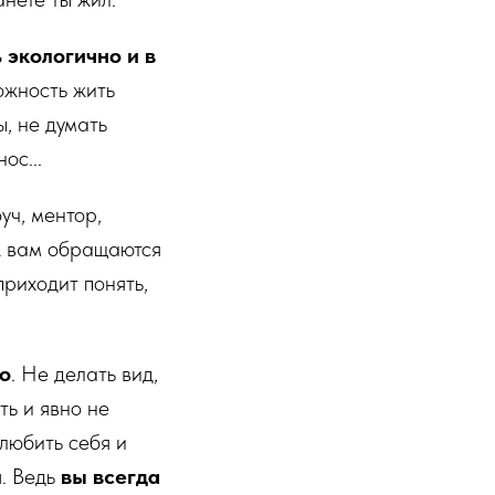
 экологично и в
ожность жить
, не думать
ос...
уч, ментор,
К вам обращаются
приходит понять,
о
. Не делать вид,
ть и явно не
 любить себя и
я. Ведь
вы всегда