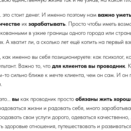
. это стоит денег. И именно поэтому нам
важно уметь
ичестве
их
зарабатывать
. Просто чтобы иметь возм
акованными в узкие границы одного города или страны
х. А хватит ли, а сколько лет ещё копить на первый взн
 как именно вы себя позиционируете: как психолог, ко
льтант. Важно то, что
для клиентов вы проводник
. 
ём-то сильно ближе к мечте клиента, чем он сам. И он 
.
то...
вы
как проводник просто
обязаны жить хорош
радоваться жизни и радовать себя, много зарабатыва
родавать свои услуги дорого, одеваться качественно,
ть здоровые отношения, путешествовать и развиватьс