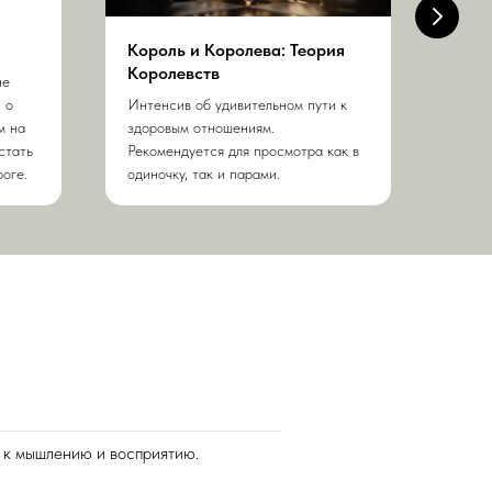
Король и Королева: Теория
Найм
Королевств
не
Интен
 о
Интенсив об удивительном пути к
• раб
м на
здоровым отношениям.
или у
стать
Рекомендуется для просмотра как в
• выш
оге.
одиночку, так и парами.
мень
 к мышлению и восприятию.