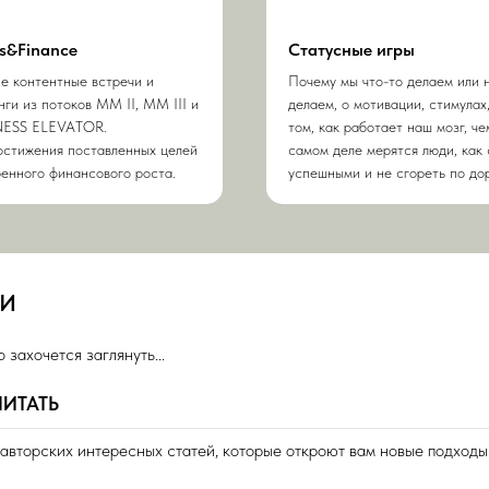
s&Finance
Статусные игры
е контентные встречи и
Почему мы что-то делаем или 
нги из потоков MM II, MM III и
делаем, о мотивации, стимулах,
NESS ELEVATOR.
том, как работает наш мозг, че
остижения поставленных целей
самом деле мерятся люди, как 
ренного финансового роста.
успешными и не сгореть по дор
КИ
захочется заглянуть...
ЧИТАТЬ
авторских интересных статей, которые откроют вам новые подходы