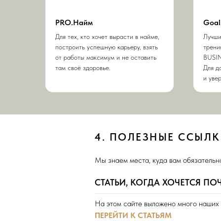
PRO.Найм
Goal
Для тех, кто хочет вырасти в найме,
Лучши
и
построить успешную карьеру, взять
трени
от работы максимум и не оставить
BUSI
там своё здоровье.
Для д
и уве
4. ПОЛЕЗНЫЕ ССЫЛ
Мы знаем места, куда вам обязательно 
СТАТЬИ, КОГДА ХОЧЕТСЯ ПО
На этом сайте выложено много наших 
ПЕРЕЙТИ К СТАТЬЯМ