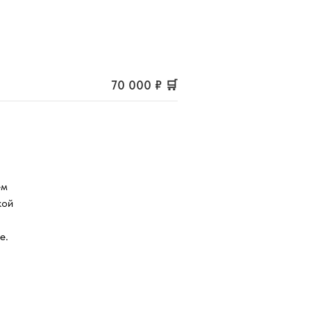
70 000 ₽ 🛒
ем
кой
е.