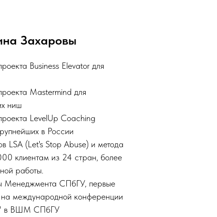
ина Захаровы
оекта Business Elevator для
проекта Mastermind для
их ниш
проекта LevelUp Coaching
крупнейших в России
в LSA (Let's Stop Abuse) и метода
000 клиентам из 24 стран, более
ной работы.
 Менеджмента СПбГУ, первые
е на международной конференции
о" в ВШМ СПбГУ